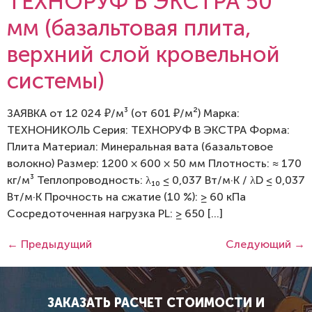
ТЕХНОРУФ В ЭКСТРА 50
мм (базальтовая плита,
верхний слой кровельной
системы)
ЗАЯВКА от 12 024 ₽/м³ (от 601 ₽/м²) Марка:
ТЕХНОНИКОЛЬ Серия: ТЕХНОРУФ В ЭКСТРА Форма:
Плита Материал: Минеральная вата (базальтовое
волокно) Размер: 1200 × 600 × 50 мм Плотность: ≈ 170
кг/м³ Теплопроводность: λ₁₀ ≤ 0,037 Вт/м·К / λD ≤ 0,037
Вт/м·К Прочность на сжатие (10 %): ≥ 60 кПа
Сосредоточенная нагрузка PL: ≥ 650 […]
←
Предыдущий
Следующий
→
ЗАКАЗАТЬ РАСЧЕТ СТОИМОСТИ И